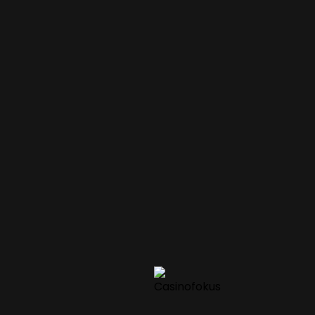
Casino Boni und wie man sie
optimal nutzt
Bonusangebote
Die besten Zahlungsmethoden für Online-
Casinos
Mobile Gaming im Online-Casino
Sicherheit und Datenschutz im Online-
Casino
Bedeutung von RNG und Fairness