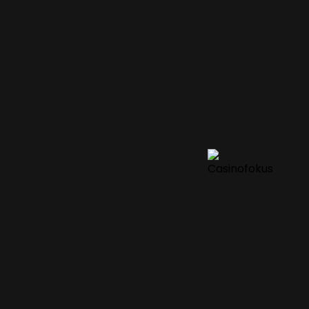
Demo spielen
Demo spielen
More Games you can Play
Le Pharaoh
Le Pharaoh bietet mit ägyptischem Thema und
Sticky-Re-Drops viele Gewinnchancen.