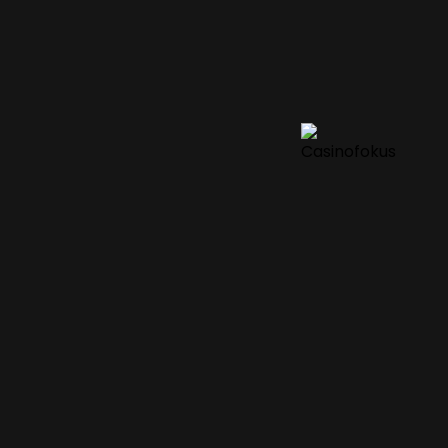
Demo spielen
Demo spielen
More Games you can Play
Le Pharaoh