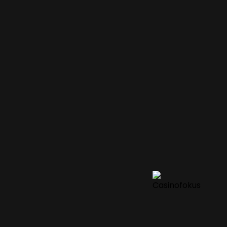
Demo spielen
Demo spielen