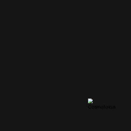
Demo spielen
Demo spielen