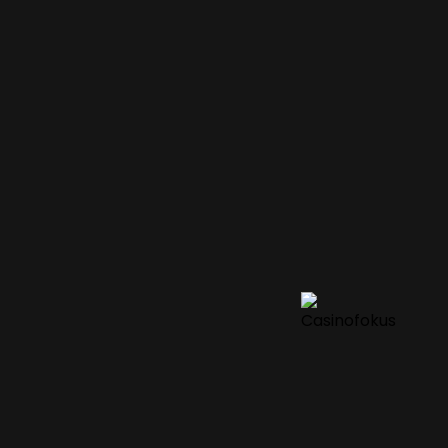
Demo spielen
Demo spielen
More Games you can Play