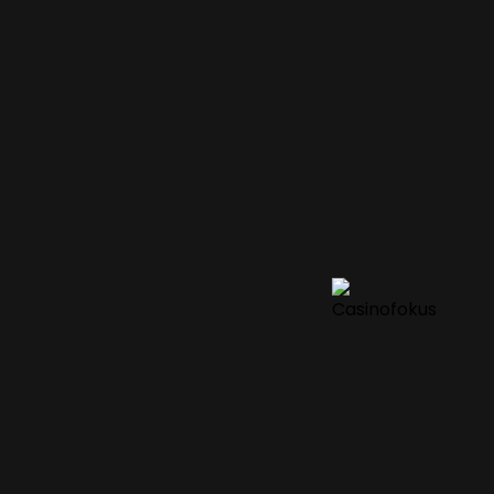
Demo spielen
Demo spielen
More Games you can Play
Le Pharaoh