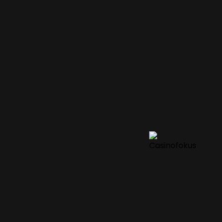
Demo spielen
Demo spielen
More Games you can Play