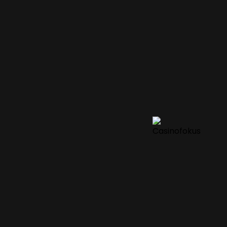
Demo spielen
Demo spielen
More Games you can Play
Le Pharaoh
Le Pharaoh bietet mit ägyptischem Thema und