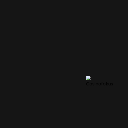
Demo spielen
Demo spielen
More Games you can Play
Le Pharaoh