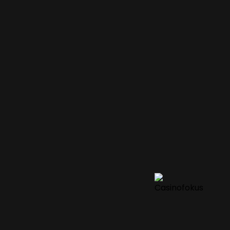
Demo spielen
Demo spielen