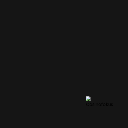
Demo spielen
Demo spielen