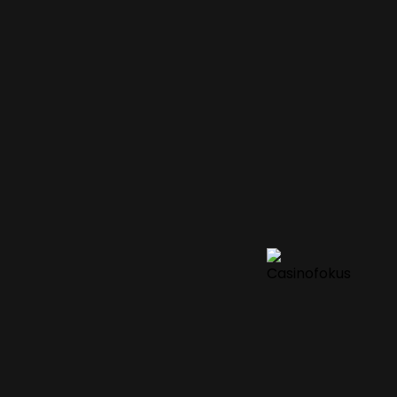
Demo spielen
Demo spielen
More Games you can Play