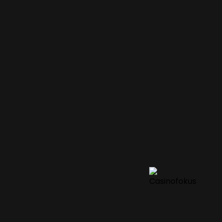
Demo spielen
Demo spielen