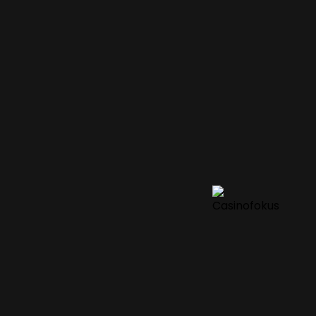
Demo spielen
Demo spielen
More Games you can Play
Le Pharaoh