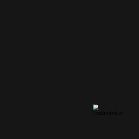
Demo spielen
Demo spielen