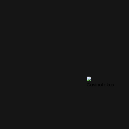
Demo spielen
Demo spielen
More Games you can Play