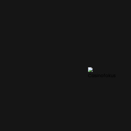
Demo spielen
Demo spielen
More Games you can Play
Le Pharaoh
Le Pharaoh bietet mit ägyptischem Thema und